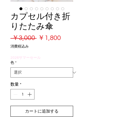
カプセル付き折
りたたみ傘
通
セ
 ￥3,000 
￥1,800
常
ー
消費税込み
価
ル
2026サマーセール
格
価
色
*
格
数量
*
カートに追加する