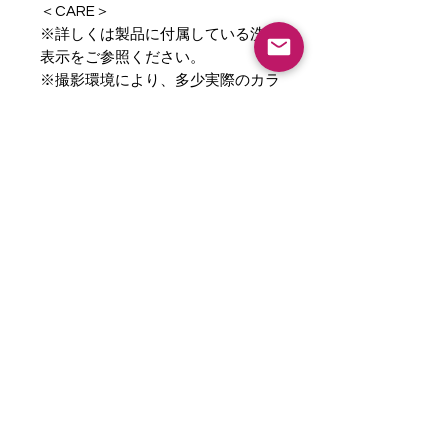
＜CARE＞
※詳しくは製品に付属している洗濯
表示をご参照ください。
※撮影環境により、多少実際のカラ
ーと異なる場合がございます。ま
た、携帯やスマートフォン、パソコ
ンなどの画面上と実物では端末の関
係上多少色味が異なって見える場合
がございますのでご了承ください。
サイズ・素材
サイズ
着丈43cm
ウエスト74cm
原産国
中国