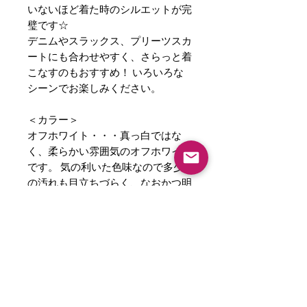
いないほど着た時のシルエットが完
璧です☆
デニムやスラックス、プリーツスカ
ートにも合わせやすく、さらっと着
こなすのもおすすめ！ いろいろな
シーンでお楽しみください。
＜カラー＞
オフホワイト・・・真っ白ではな
く、柔らかい雰囲気のオフホワイト
です。 気の利いた色味なので多少
の汚れも目立ちづらく、なおかつ明
るい印象を与えてくれます。 プリ
ントカラーはチャコールグレーで
す。
ブラック・・・深みのある、黒を使
用しています。
プリントカラーはホワイトです。
モノトーンカラーがカッコよく、メ